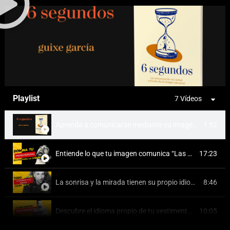
Playlist
7 Vídeos
1:52
Aprenda a comunicarse mediante su imagen. Cree una marca personal poderosa.
17:23
Entiende lo que tu imagen comunica “Las 13 Máximas”
8:46
La sonrisa y la mirada tienen su propio idioma. Aprende sus mensajes y úsalos a tu favor.
10:05
Descubre el idioma propio de tu vestimenta y cómo sacarle provecho. 3ra clase del método HALO